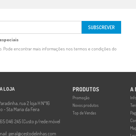
especiais
to. Pode encontrar mais informações nos termos e condições do
A LOJA
PRODUTOS
A
Promoção
Inf
aradinha, rua 2 loja H Nº16
Novos produtos
Ter
 - Sta Maria da Feira
Top de Vendas
Pag
Con
65 046 245 (Custo p/rede móvel
Map
mail:
geral@cestodelinhas.com
Loj