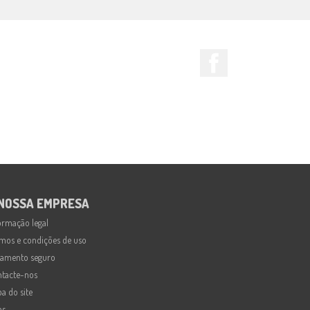
Facebook
 NOSSA EMPRESA
ormação legal
mos e condições de uso
amento seguro
tacte-nos
a do site
as