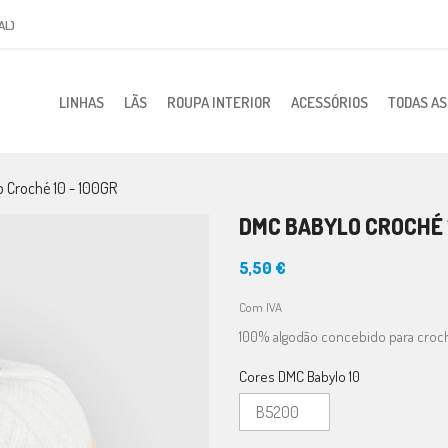
AL)
LINHAS
LÃS
ROUPA INTERIOR
ACESSÓRIOS
TODAS A
 Croché 10 - 100GR
DMC BABYLO CROCHÉ 1
5,50 €
Com IVA
100% algodão concebido para croc
Cores DMC Babylo 10