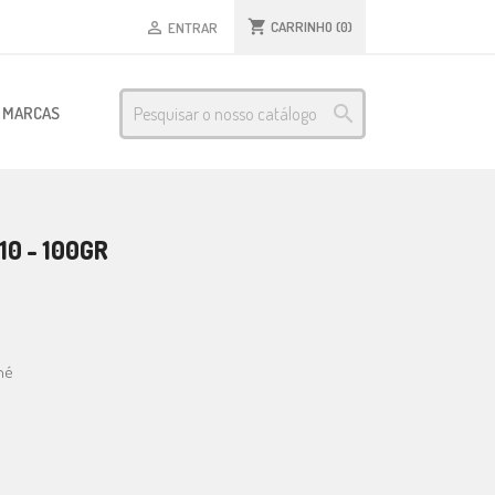
shopping_cart
CARRINHO
(0)

ENTRAR

S MARCAS
0 - 100GR
hé