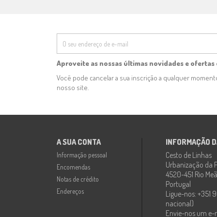
Aproveite as nossas últimas novidades e ofertas 
Você pode cancelar a sua inscrição a qualquer momen
nosso site.
A SUA CONTA
INFORMAÇÃO D
Cesto de Linhas
Informação pessoal
Urbanização da P
Encomendas
4520-451 Rio Meão
Notas de crédito
Portugal
Endereços
Ligue-nos:
+351 9
nacional)
Envie-nos um e-