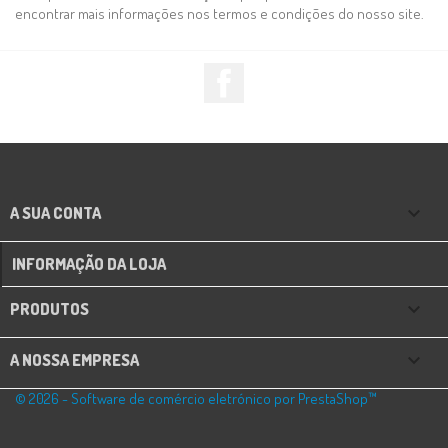
encontrar mais informações nos termos e condições do nosso site.
Facebook

A SUA CONTA
INFORMAÇÃO DA LOJA

PRODUTOS

A NOSSA EMPRESA
© 2026 - Software de comércio eletrónico por PrestaShop™