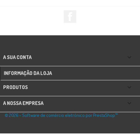
Facebook

A SUA CONTA
INFORMAÇÃO DA LOJA

PRODUTOS

A NOSSA EMPRESA
© 2026 - Software de comércio eletrónico por PrestaShop™