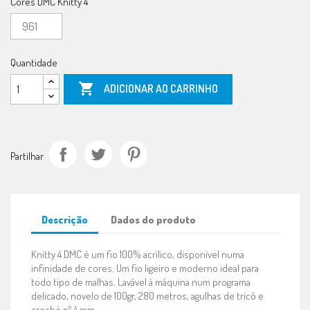
Cores DMC Knitty 4
Quantidade

ADICIONAR AO CARRINHO
Partilhar
Descrição
Dados do produto
Knitty 4 DMC é um fio 100% acrílico, disponível numa
infinidade de cores. Um fio ligeiro e moderno ideal para
todo tipo de malhas. Lavável à máquina num programa
delicado, novelo de 100gr, 280 metros, agulhas de tricô e
croché nº 4 mm.