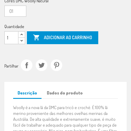
Cores DMC Woolly Natural
Quantidade

ADICIONAR AO CARRINHO
Partilhar
Descrição
Dados do produto
Woolly é a nova lã da DMC para tricô e croché. É 100% lã
merino proveniente das melhores ovelhas merinas da
Austrália. De alta qualidade e extremamente suave, é muito
fácil de trabalhar e adequado para qualquer tipo de peça de
roupa ou acessório. Não pica, nem faz borbotos. É uma fibra