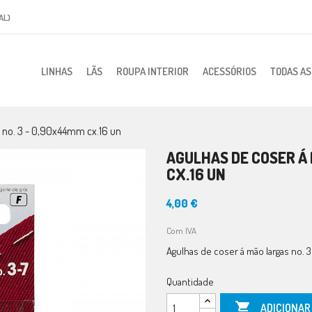
AL)
LINHAS
LÃS
ROUPA INTERIOR
ACESSÓRIOS
TODAS A
s no. 3 - 0,90x44mm cx.16 un
AGULHAS DE COSER Á 
CX.16 UN
4,00 €
Com IVA
Agulhas de coser á mão largas no. 
Quantidade

ADICIONAR