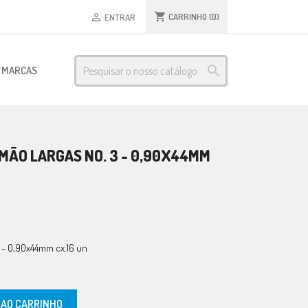
shopping_cart
CARRINHO
(0)

ENTRAR

S MARCAS
MÃO LARGAS NO. 3 - 0,90X44MM
3 - 0,90x44mm cx.16 un
 AO CARRINHO