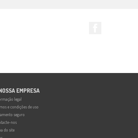
Facebook
 NOSSA EMPRESA
ormação legal
mos e condições de uso
amento seguro
tacte-nos
a do site
as