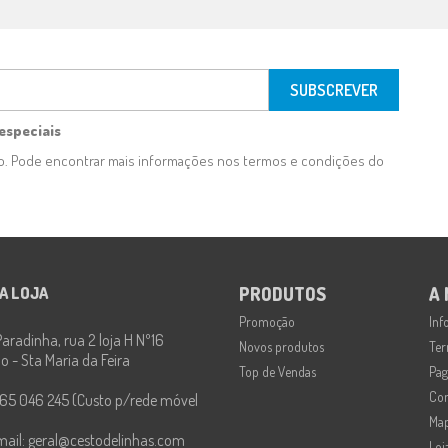
especiais
to. Pode encontrar mais informações nos termos e condições do
A LOJA
PRODUTOS
A
Promoção
Inf
aradinha, rua 2 loja H Nº16
Novos produtos
Ter
 - Sta Maria da Feira
Top de Vendas
Pag
Con
65 046 245 (Custo p/rede móvel
Map
mail:
geral@cestodelinhas.com
Loj