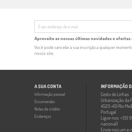
Aproveite as nossas últimas novidades e ofertas 
Você pode cancelar a sua inscrição a qualquer momen
nosso site.
A SUA CONTA
INFORMAÇÃO D
Cesto de Linhas
Informação pessoal
Urbanização da P
Encomendas
4520-451 Rio Meão
Notas de crédito
Portugal
Endereços
Ligue-nos:
+351 9
nacional)
Envie-nos um e-