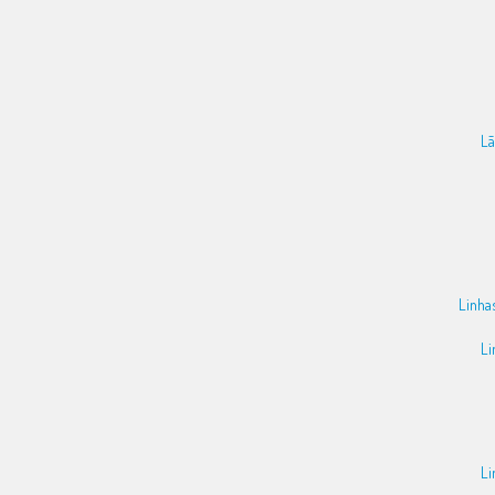
Lã
Linha
Li
Li