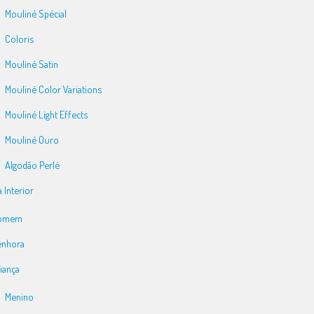
Mouliné Spécial
Coloris
Mouliné Satin
Mouliné Color Variations
Mouliné Light Effects
Mouliné Ouro
Algodão Perlé
 Interior
omem
enhora
iança
Menino