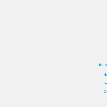
Roupa
H
S
Cr