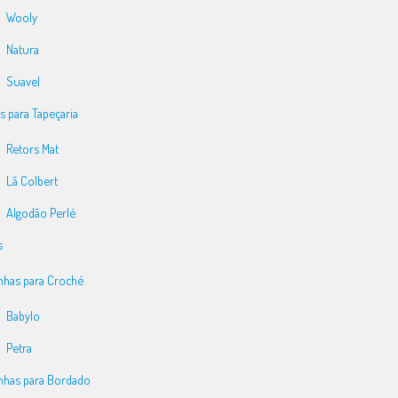
Wooly
Natura
Suavel
s para Tapeçaria
Retors Mat
Lã Colbert
Algodão Perlé
s
nhas para Croché
Babylo
Petra
nhas para Bordado